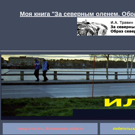
Моя книга "За северным оленем. Обра
город Апатиты, Мурманская область
любительск