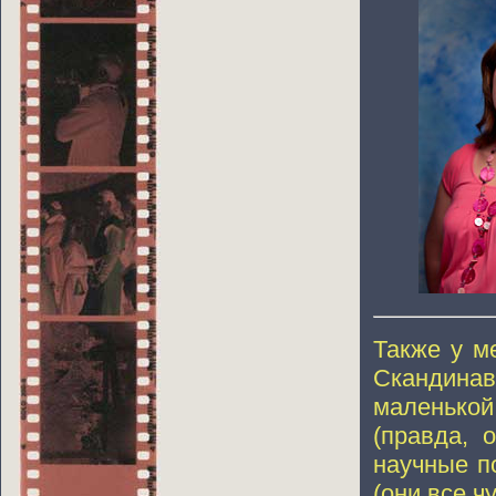
Также у м
Скандина
маленько
(правда,
научные п
(они все ч