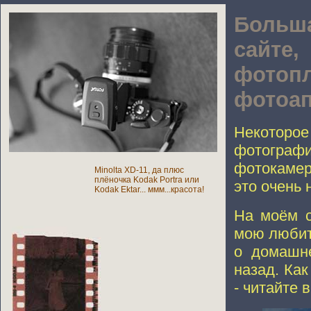
Больш
сайт
фотоп
фотоап
Некоторое
фотограф
фотокамер
Minolta XD-11, да плюс
плёночка Kodak Portra или
это очень 
Kodak Ektar... ммм...красота!
На моём с
мою любит
о домашне
назад. Как
- читайте